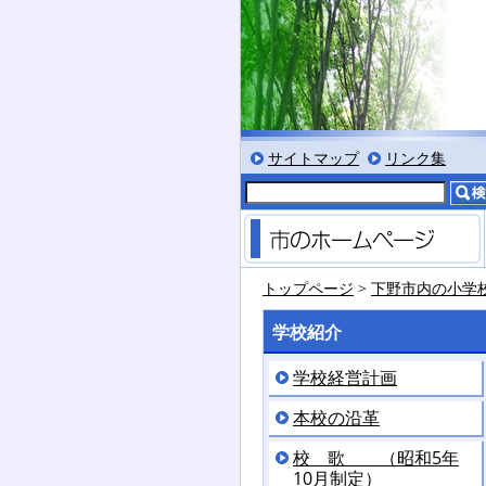
ット」
文字を大きくする
文字を標準サイズにする
文字を小さくする
標準色表示にする
低コントラスト表示に
黒背景表示にする
サイトマップ
リンク集
トップページ
>
下野市内の小学
学校紹介
学校経営計画
本校の沿革
校 歌 （昭和5年
10月制定）