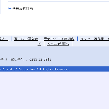
学校経営計画
学省）
夢くらぶ国分寺
元気ワイワイ南河内
リンク・著作権・
て
ペｰジの先頭へ
地 電話番号 ： 0285-32-8918
 Board of Education All Rights Reserved.