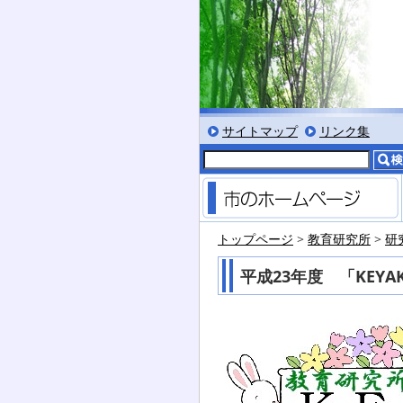
ット」
文字を大きくする
文字を標準サイズにする
文字を小さくする
標準色表示にする
低コントラスト表示に
黒背景表示にする
サイトマップ
リンク集
トップページ
>
教育研究所
>
研
平成23年度 「KEYA