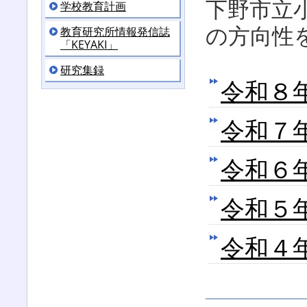
下野市立
学校教育計画
の方向性
教育研究所情報発信誌
「KEYAKI」
研究集録
令和８
令和７
令和６
令和５
令和４