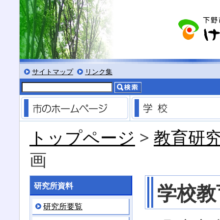
る
サイズにする
文字を小さくする
標準色表示にする
低コントラスト表示にする
黒背景表示にする
サイトマップ
リンク集
市のホームページ
トップページ
>
教育研
画
学校教
研究所資料
研究所要覧